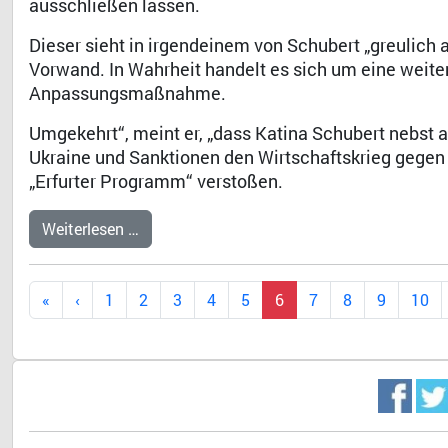
ausschließen lassen.
Dieser sieht in irgendeinem von Schubert „greuli
Vorwand. In Wahrheit handelt es sich um eine weite
Anpassungsmaßnahme.
Umgekehrt“, meint er, „dass Katina Schubert nebst a
Ukraine und Sanktionen den Wirtschaftskrieg gegen
„Erfurter Programm“ verstoßen.
Weiterlesen …
1
2
3
4
5
6
7
8
9
10