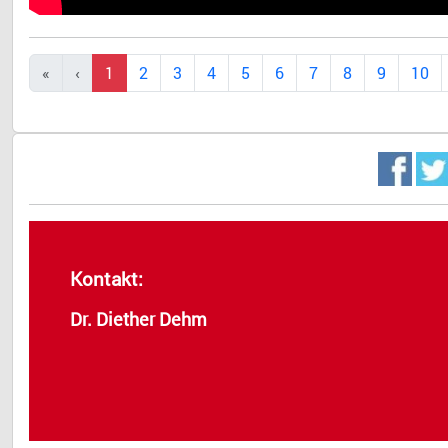
1
2
3
4
5
6
7
8
9
10
Kontakt:
Dr. Diether Dehm