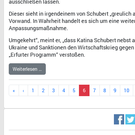
ausschließen lassen.
Dieser sieht in irgendeinem von Schubert „greuli
Vorwand. In Wahrheit handelt es sich um eine weite
Anpassungsmaßnahme.
Umgekehrt“, meint er, „dass Katina Schubert nebst a
Ukraine und Sanktionen den Wirtschaftskrieg gegen
„Erfurter Programm“ verstoßen.
Weiterlesen …
1
2
3
4
5
6
7
8
9
10