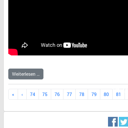
Weiterlesen …
Dr. 
74
75
76
77
78
79
80
81