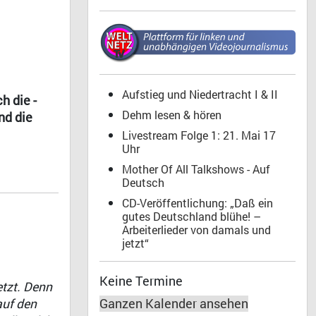
Aufstieg und Niedertracht I & II
h die -
Dehm lesen & hören
nd die
Livestream Folge 1: 21. Mai 17
Uhr
Mother Of All Talkshows - Auf
Deutsch
CD-Veröffentlichung: „Daß ein
gutes Deutschland blühe! –
Arbeiterlieder von damals und
jetzt“
Keine Termine
etzt. Denn
auf den
Ganzen Kalender ansehen