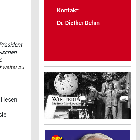
Kontakt:
Dr. Diether Dehm
Präsident
wischen
e
f
weiter zu
l lesen
sie