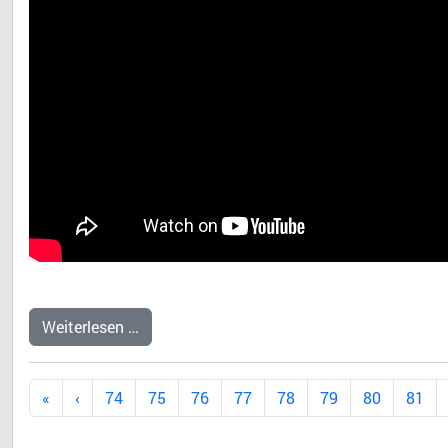
Weiterlesen …
74
75
76
77
78
79
80
81