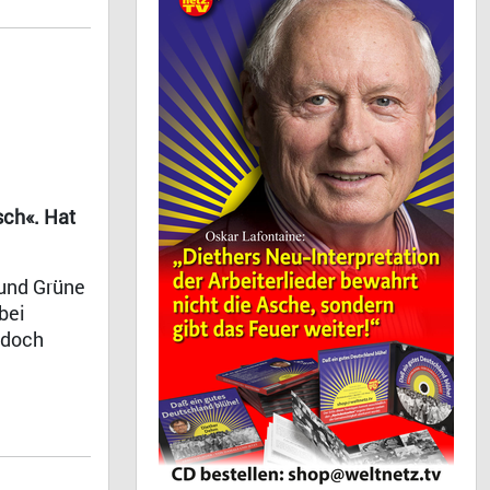
sch«. Hat
 und Grüne
bei
 doch