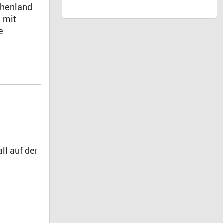
chenland
 mit
e
ll auf der