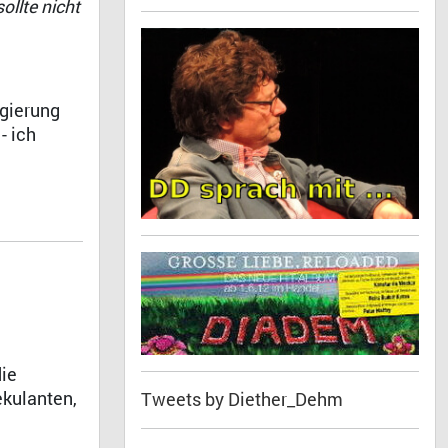
llte nicht
egierung
- ich
die
ekulanten,
Tweets by Diether_Dehm