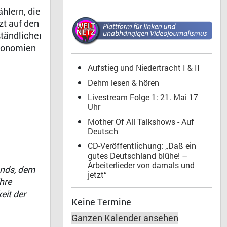
hlern, die
zt auf den
ständlicher
Ökonomien
Aufstieg und Niedertracht I & II
Dehm lesen & hören
Livestream Folge 1: 21. Mai 17
Uhr
Mother Of All Talkshows - Auf
Deutsch
CD-Veröffentlichung: „Daß ein
gutes Deutschland blühe! –
Arbeiterlieder von damals und
ands, dem
jetzt“
hre
eit der
Keine Termine
Ganzen Kalender ansehen