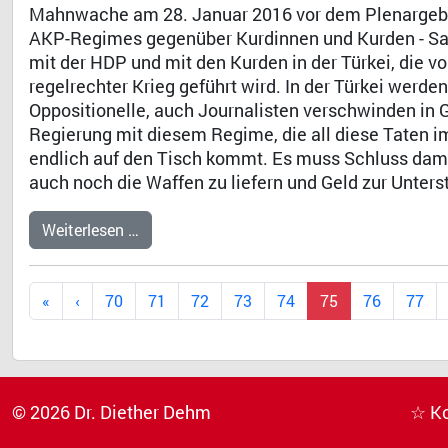
Mahnwache am 28. Januar 2016 vor dem Plenargebäu
AKP-Regimes gegenüber Kurdinnen und Kurden - Sah
mit der HDP und mit den Kurden in der Türkei, die 
regelrechter Krieg geführt wird. In der Türkei wer
Oppositionelle, auch Journalisten verschwinden in 
Regierung mit diesem Regime, die all diese Taten i
endlich auf den Tisch kommt. Es muss Schluss dami
auch noch die Waffen zu liefern und Geld zur Unter
Weiterlesen …
70
71
72
73
74
75
76
77
© 2026 Dr. Diether Dehm
☆ K