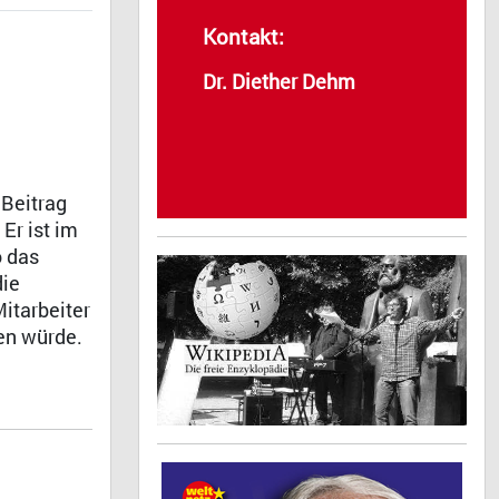
Kontakt:
Dr. Diether Dehm
 Beitrag
r ist im
o das
die
itarbeiter
en würde.