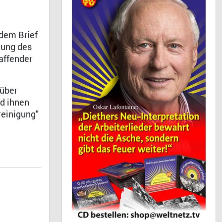
 dem Brief
gung des
affender
 über
rd ihnen
reinigung"