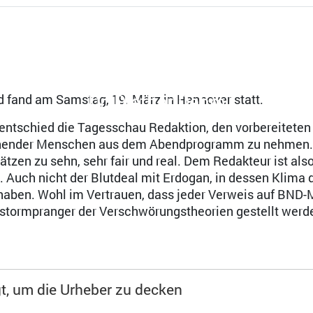
Dr. Diether Dehm
d fand am Samstag, 19. März in Hannover statt.
ntschied die Tagesschau Redaktion, den vorbereiteten
hender Menschen aus dem Abendprogramm zu nehmen. E
tzen zu sehn, sehr fair und real. Dem Redakteur ist als
. Auch nicht der Blutdeal mit Erdogan, in dessen Klima 
ben. Wohl im Vertrauen, dass jeder Verweis auf BND-M
tormpranger der Verschwörungstheorien gestellt werd
gt, um die Urheber zu decken