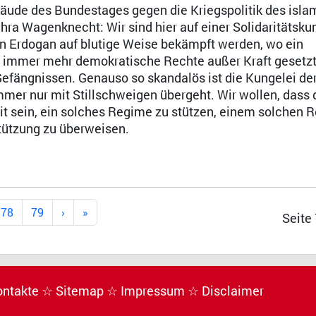
de des Bundestages gegen die Kriegspolitik des isla
ra Wagenknecht: Wir sind hier auf einer Solidaritätsk
von Erdogan auf blutige Weise bekämpft werden, wo ein
den immer mehr demokratische Rechte außer Kraft gesetz
Gefängnissen. Genauso so skandalös ist die Kungelei de
mmer nur mit Stillschweigen übergeht. Wir wollen, dass 
t sein, ein solches Regime zu stützen, einem solchen 
stützung zu überweisen.
78
79
Seite
ontakte
☆ Sitemap
☆ Impressum
☆ Disclaimer