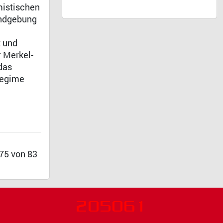
mistischen
undgebung
t und
r Merkel-
das
Regime
 75 von 83