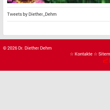
Tweets by Diether_Dehm
© 2026 Dr. Diether Dehm
☆ Kontakte
☆ Site