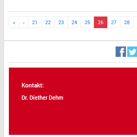
21
22
23
24
25
26
27
28
Kontakt:
Dr. Diether Dehm