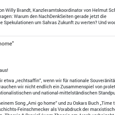
von Willy Brandt, Kanzleramtskoordinator von Helmut S
ragen: Warum den NachDenkSeiten gerade jetzt die
die Spekulationen um Sahras Zukunft zu werten? Und wo
 home"
aus!
ir etwa „rechtsaffin“, wenn wir für nationale Souveränit
rauchen wir nicht endlich ein Zusammenspiel von prolet
ationalistischen und national-mittelständischen Standp
inem Song „Ami go home“ und zu Oskars Buch „Time t
schichts-Feinschmecker als Vorabdruck der marxistisc