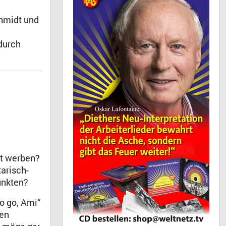
chmidt und
durch
ät werben?
arisch-
unkten?
o go, Ami“
hen