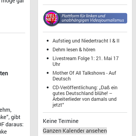
, möge gar
Aufstieg und Niedertracht I & II
Dehm lesen & hören
Livestream Folge 1: 21. Mai 17
Uhr
Mother Of All Talkshows - Auf
ten
Deutsch
CD-Veröffentlichung: „Daß ein
gutes Deutschland blühe! –
Arbeiterlieder von damals und
jetzt“
Dehm,
ke“, gibt
Keine Termine
DF daraus:
Ganzen Kalender ansehen
nke