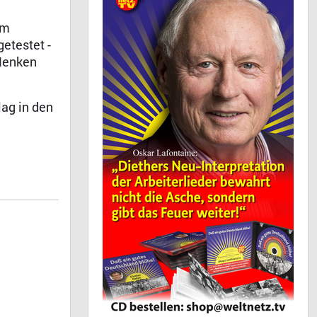
em
etestet -
 Henken
ag in den