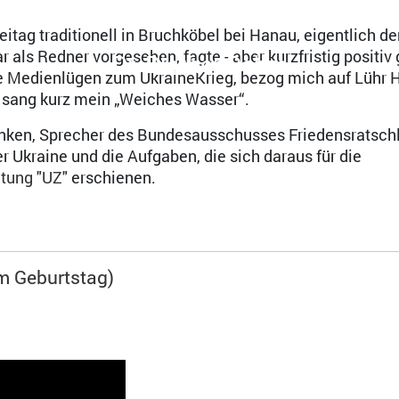
itag traditionell in Bruchköbel bei Hanau, eigentlich d
ls Redner vorgesehen, fagte - aber kurzfristig positiv g
Dr. Diether Dehm
die Medienlügen zum UkraineKrieg, bezog mich auf Lühr
d sang kurz mein „Weiches Wasser“.
Henken, Sprecher des Bundesausschusses Friedensratschl
r Ukraine und die Aufgaben, die sich daraus für die
itung "UZ"
erschienen.
m Geburtstag)