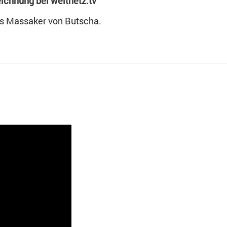
chnung bei weltnetz.tv
as Massaker von Butscha.