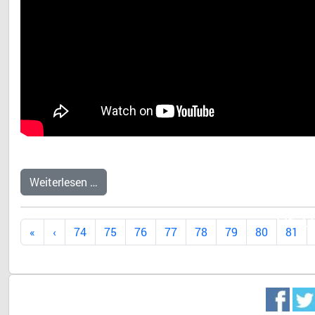
Weiterlesen …
Dr. 
74
75
76
77
78
79
80
81