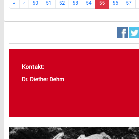
50
51
52
53
54
55
56
57
Kontakt:
Dr. Diether Dehm
Dr. 