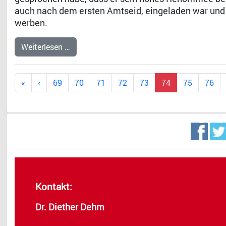
auch nach dem ersten Amtseid, eingeladen war und
werben.
Weiterlesen …
69
70
71
72
73
74
75
76
Dr. 
Kontakt:
Dr. Diether Dehm