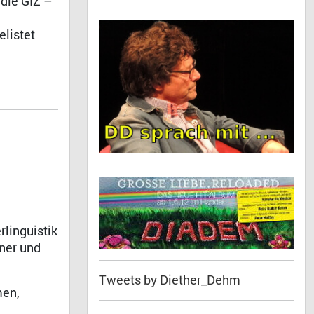
 die GIZ –
listet
rlinguistik
tner und
Tweets by Diether_Dehm
men,