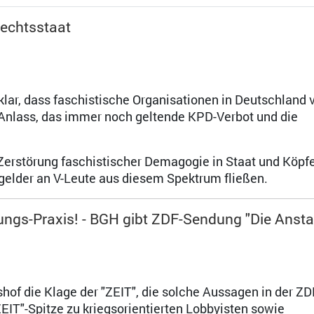
Rechtsstaat
Dr. Diether Dehm
 klar, dass faschistische Organisationen in Deutschland 
 Anlass, das immer noch geltende KPD-Verbot und die
e Zerstörung faschistischer Demagogie in Staat und Köpf
elder an V-Leute aus diesem Spektrum fließen.
ngs-Praxis! - BGH gibt ZDF-Sendung "Die Ansta
of die Klage der "ZEIT", die solche Aussagen in der ZDF
EIT"-Spitze zu kriegsorientierten Lobbyisten sowie