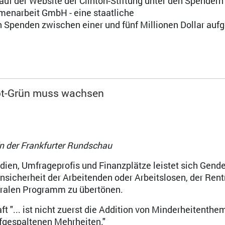
auf der Website der Clinton-Stiftung unter den Spendern
menarbeit GmbH - eine staatliche
Spenden zwischen einer und fünf Millionen Dollar aufge
ot-Grün muss wachsen
in der Frankfurter Rundschau
edien, Umfrageprofis und Finanzplätze leistet sich Gende
Unsicherheit der Arbeitenden oder Arbeitslosen, der Ren
eralen Programm zu übertönen.
"... ist nicht zuerst die Addition von Minderheitenthe
fgespaltenen Mehrheiten."