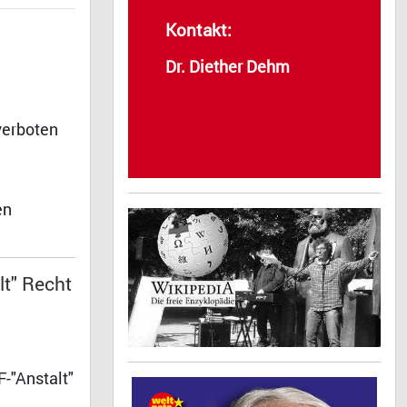
Kontakt:
Dr. Diether Dehm
verboten
en
lt" Recht
-"Anstalt"