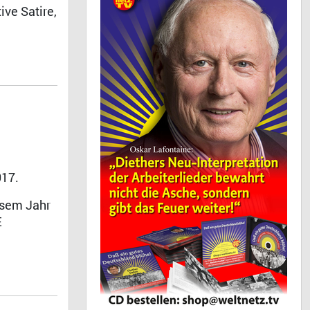
ive Satire,
017.
iesem Jahr
E