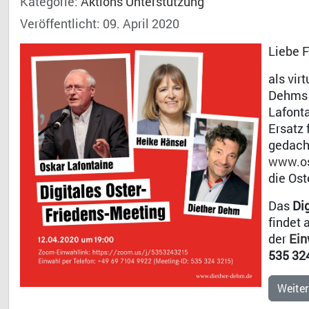
Kategorie:
Aktions Unterstützung
Veröffentlicht: 09. April 2020
Liebe 
als vir
Dehms 
Lafonta
Ersatz 
gedacht
www.os
die Ost
Das
Di
findet
der
Ein
535 32
Weiter