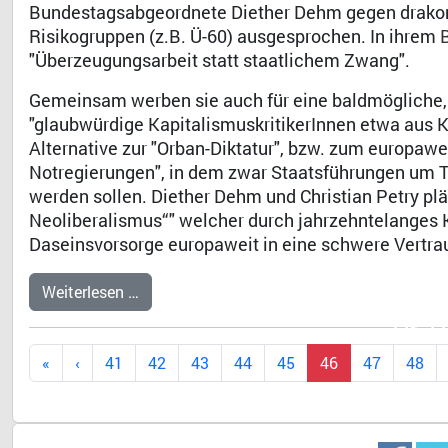
Bundestagsabgeordnete Diether Dehm gegen drakon
Risikogruppen (z.B. Ü-60) ausgesprochen. In ihrem
"Überzeugungsarbeit statt staatlichem Zwang".
Gemeinsam werben sie auch für eine baldmögliche, 
"glaubwürdige KapitalismuskritikerInnen etwa aus Ku
Alternative zur "Orban-Diktatur", bzw. zum europawei
Notregierungen", in dem zwar Staatsführungen um T
werden sollen. Diether Dehm und Christian Petry p
Neoliberalismus“" welcher durch jahrzehntelanges K
Daseinsvorsorge europaweit in eine schwere Vertrau
Weiterlesen …
Dr. 
41
42
43
44
45
46
47
48