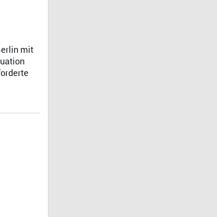
erlin mit
tuation
forderte