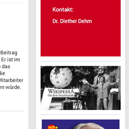
Kontakt:
Dr. Diether Dehm
 Beitrag
r ist im
o das
die
itarbeiter
en würde.