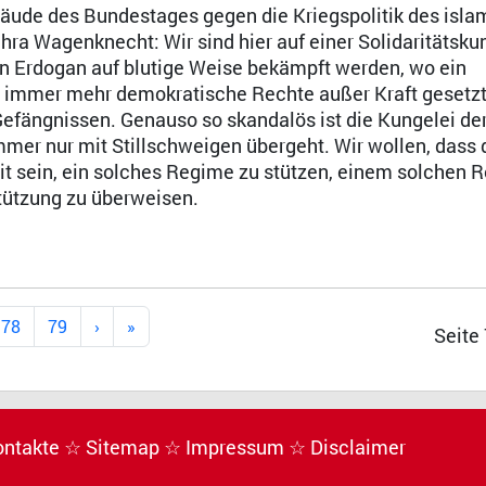
de des Bundestages gegen die Kriegspolitik des isla
ra Wagenknecht: Wir sind hier auf einer Solidaritätsk
von Erdogan auf blutige Weise bekämpft werden, wo ein
den immer mehr demokratische Rechte außer Kraft gesetz
Gefängnissen. Genauso so skandalös ist die Kungelei de
mmer nur mit Stillschweigen übergeht. Wir wollen, dass 
t sein, ein solches Regime zu stützen, einem solchen 
stützung zu überweisen.
78
79
Seite
ontakte
☆ Sitemap
☆ Impressum
☆ Disclaimer