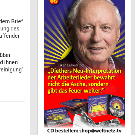
 dem Brief
gung des
affender
 über
rd ihnen
reinigung"