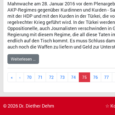
Mahnwache am 28. Januar 2016 vor dem Plenargebäu
AKP-Regimes gegenüber Kurdinnen und Kurden - Sah
mit der HDP und mit den Kurden in der Türkei, die 
regelrechter Krieg geführt wird. In der Türkei wer
Oppositionelle, auch Journalisten verschwinden in 
Regierung mit diesem Regime, die all diese Taten i
endlich auf den Tisch kommt. Es muss Schluss dami
auch noch die Waffen zu liefern und Geld zur Unter
Weiterlesen …
70
71
72
73
74
75
76
77
© 2026 Dr. Diether Dehm
☆ K