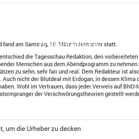
Dr. Diether Dehm
d fand am Samstag, 19. März in Hannover statt.
ntschied die Tagesschau Redaktion, den vorbereiteten
hender Menschen aus dem Abendprogramm zu nehmen. E
tzen zu sehn, sehr fair und real. Dem Redakteur ist als
. Auch nicht der Blutdeal mit Erdogan, in dessen Klima 
ben. Wohl im Vertrauen, dass jeder Verweis auf BND-M
tormpranger der Verschwörungstheorien gestellt werd
gt, um die Urheber zu decken