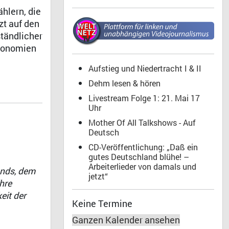
hlern, die
zt auf den
ständlicher
Ökonomien
Aufstieg und Niedertracht I & II
Dehm lesen & hören
Livestream Folge 1: 21. Mai 17
Uhr
Mother Of All Talkshows - Auf
Deutsch
CD-Veröffentlichung: „Daß ein
gutes Deutschland blühe! –
Arbeiterlieder von damals und
ands, dem
jetzt“
hre
eit der
Keine Termine
Ganzen Kalender ansehen