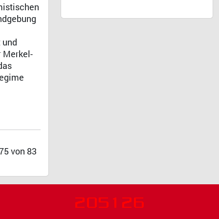
mistischen
undgebung
t und
r Merkel-
das
Regime
 75 von 83