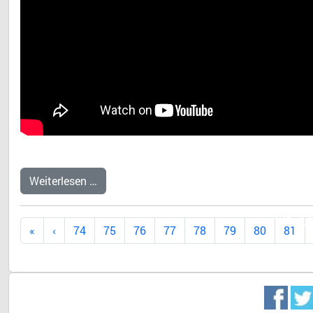
Weiterlesen …
Dr. 
74
75
76
77
78
79
80
81