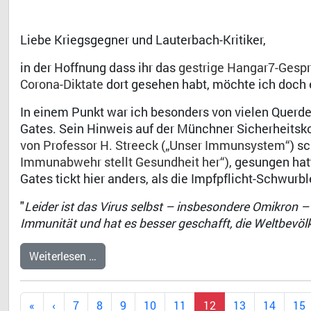
Liebe Kriegsgegner und Lauterbach-Kritiker,
in der Hoffnung dass ihr das
gestrige Hangar7-Gespr
Corona-Diktate
dort gesehen habt, möchte ich doch e
In einem Punkt war ich besonders von vielen Querd
Gates. Sein Hinweis auf der Münchner Sicherheitsko
von Professor H. Streeck („Unser Immunsystem“
) s
Immunabwehr stellt Gesundheit her“)
, gesungen hat
Gates tickt hier anders, als die Impfpflicht-Schwurb
"
Leider ist das Virus selbst – insbesondere Omikron – e
Immunität und hat es besser geschafft, die Weltbevölk
Weiterlesen …
7
8
9
10
11
12
13
14
15