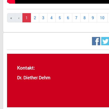
1
2
3
4
5
6
7
8
9
10
Kontakt:
Dr. Diether Dehm