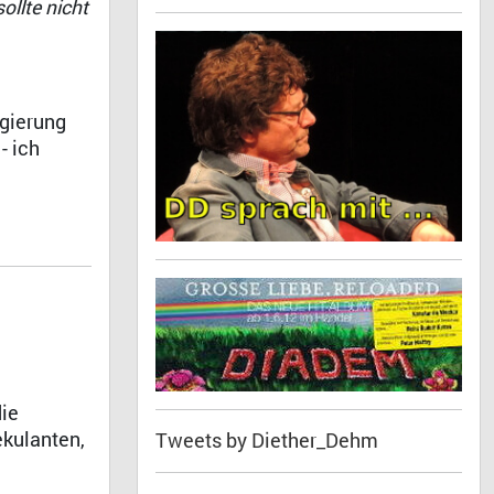
llte nicht
egierung
- ich
die
ekulanten,
Tweets by Diether_Dehm