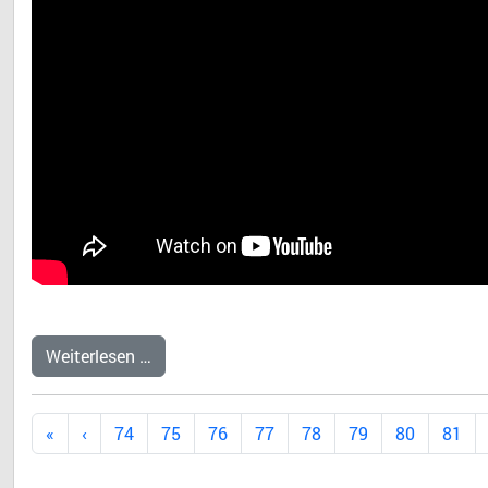
Weiterlesen …
74
75
76
77
78
79
80
81