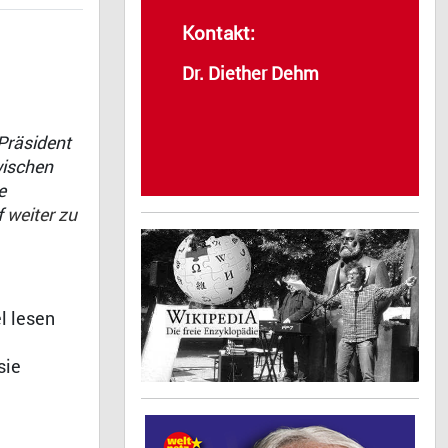
Kontakt:
Dr. Diether Dehm
Präsident
wischen
e
f
weiter zu
l lesen
sie