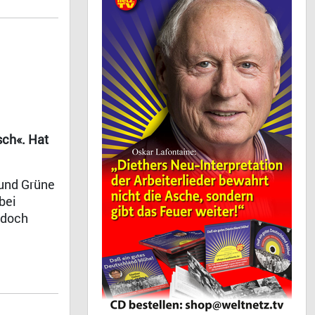
sch«. Hat
 und Grüne
bei
 doch