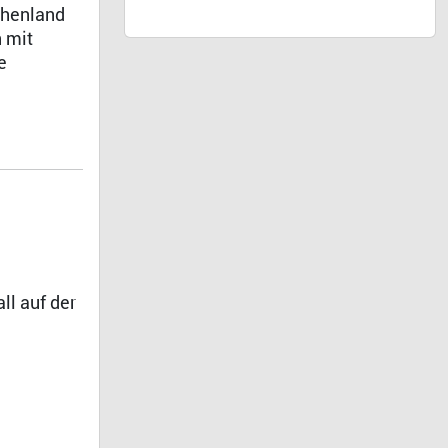
chenland
 mit
e
ll auf der