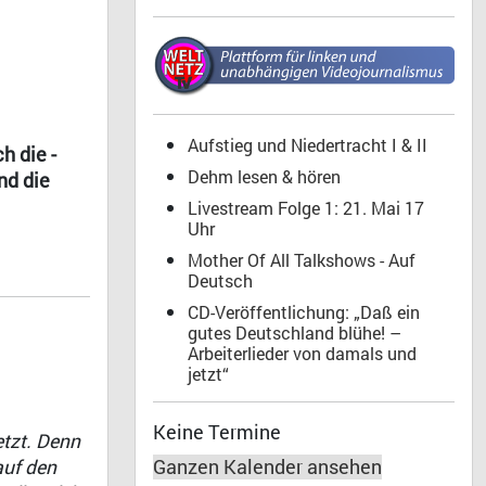
Aufstieg und Niedertracht I & II
h die -
Dehm lesen & hören
nd die
Livestream Folge 1: 21. Mai 17
Uhr
Mother Of All Talkshows - Auf
Deutsch
CD-Veröffentlichung: „Daß ein
gutes Deutschland blühe! –
Arbeiterlieder von damals und
jetzt“
Keine Termine
etzt. Denn
auf den
Ganzen Kalender ansehen