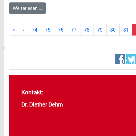
Weiterlesen …
74
75
76
77
78
79
80
81
Dr. 
Kontakt:
Dr. Diether Dehm