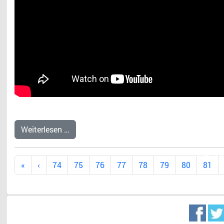
Weiterlesen …
Dr. 
74
75
76
77
78
79
80
81