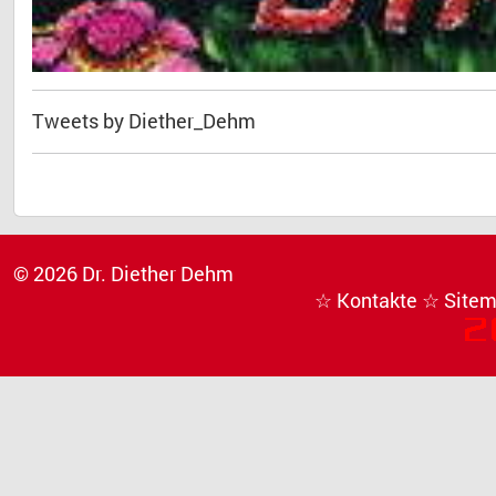
Tweets by Diether_Dehm
© 2026 Dr. Diether Dehm
☆ Kontakte
☆ Site