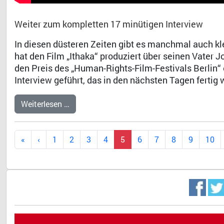
Weiter zum kompletten 17 minütigen Interview
In diesen düsteren Zeiten gibt es manchmal auch kle
hat den Film „Ithaka“ produziert über seinen Vater 
den Preis des „Human-Rights-Film-Festivals Berlin“ e
Interview geführt, das in den nächsten Tagen fertig w
Weiterlesen …
1
2
3
4
5
6
7
8
9
10