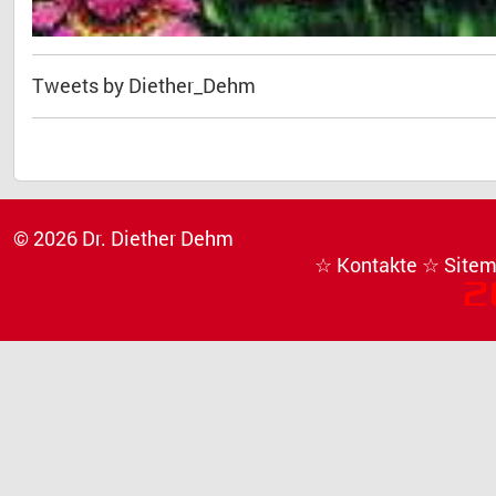
Tweets by Diether_Dehm
© 2026 Dr. Diether Dehm
☆ Kontakte
☆ Site