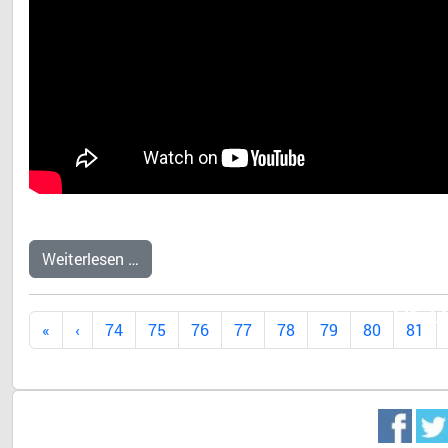
Weiterlesen …
Dr. 
74
75
76
77
78
79
80
81