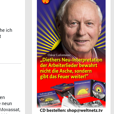
he ich
t
men
e neun
 Movassat,