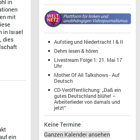
ohl in
ationen
sen mit
iese
in Israel
, dies
Aufstieg und Niedertracht I & II
lschaft
Dehm lesen & hören
Livestream Folge 1: 21. Mai 17
Uhr
Mother Of All Talkshows - Auf
Deutsch
CD-Veröffentlichung: „Daß ein
gutes Deutschland blühe! –
Arbeiterlieder von damals und
jetzt“
Keine Termine
akt
Ganzen Kalender ansehen
auf ein