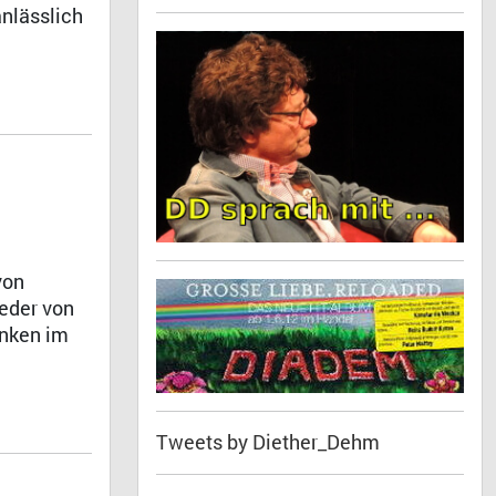
anlässlich
von
eder von
inken im
Tweets by Diether_Dehm