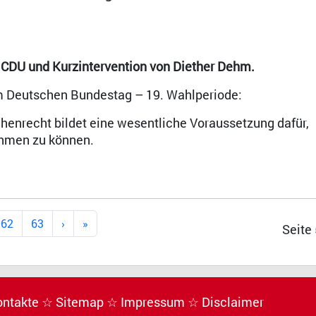
 CDU und Kurzintervention von Diether Dehm.
im Deutschen Bundestag – 19. Wahlperiode:
chenrecht bildet eine wesentliche Voraussetzung dafür,
ehmen zu können.
62
63
Seite
ontakte
☆ Sitemap
☆ Impressum
☆ Disclaimer