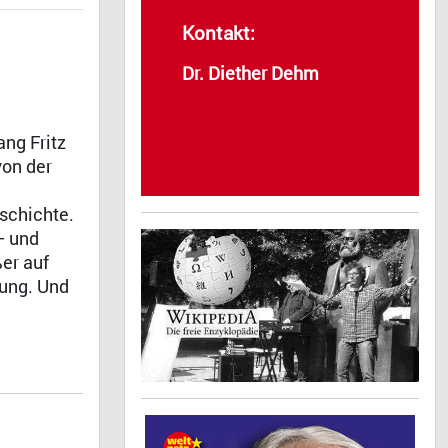
Kontakt:
Dr. Diether Dehm
ang Fritz
von der
eschichte.
– und
er auf
lung. Und