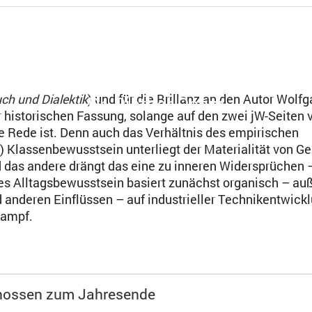
Dr. Diether Dehm
ch und Dialektik
) und für die Brillanz an den Autor Wolfg
der historischen Fassung, solange auf den zwei jW-Seiten 
de Rede ist. Denn auch das Verhältnis des empirischen
") Klassenbewusstsein unterliegt der Materialität von G
d das andere drängt das eine zu inneren Widersprüchen 
es Alltagsbewusstsein basiert zunächst organisch – auß
nd anderen Einflüssen – auf industrieller Technikentwick
kampf.
nossen zum Jahresende