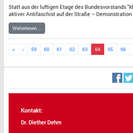
Statt aus der luftigen Etage des Bundesvorstands "k
aktiver Antifaschist auf der Straße – Demonstratio
Weiterlesen …
59
60
61
62
63
64
65
66
Kontakt:
Dr. Diether Dehm