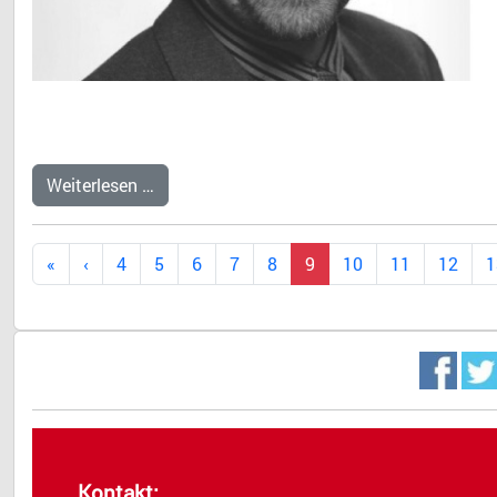
Weiterlesen …
4
5
6
7
8
9
10
11
12
1
Kontakt: