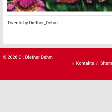
Tweets by Diether_Dehm
© 2026 Dr. Diether Dehm
☆ Kontakte
☆ Site